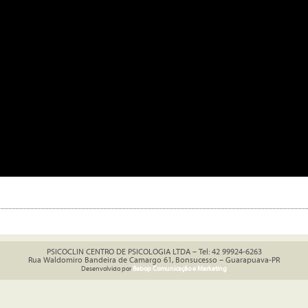
PSICOCLIN CENTRO DE PSICOLOGIA LTDA – Tel: 42 99924-6263
Rua Waldomiro Bandeira de Camargo 61, Bonsucesso – Guarapuava-PR
Desenvolvido por
Bebop Comunicação e Marketing