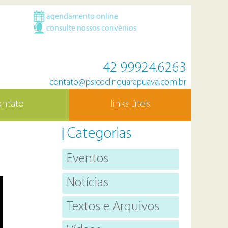
agendamento online
consulte nossos convênios
42 99924.6263
contato@psicoclinguarapuava.com.br
ontato
links úteis
Categorias
Eventos
Notícias
Textos e Arquivos