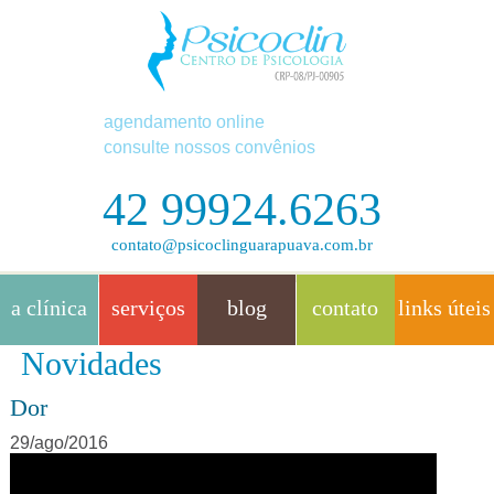
agendamento online
consulte nossos convênios
42 99924.6263
contato@psicoclinguarapuava.com.br
a clínica
serviços
blog
contato
links úteis
Novidades
Dor
29/ago/2016