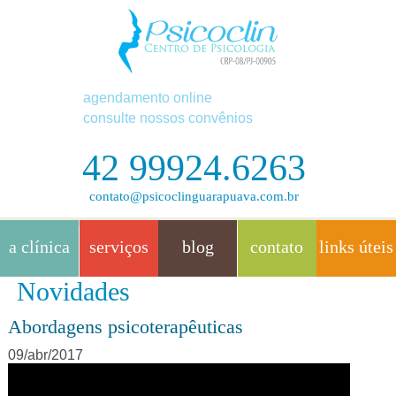
agendamento online
consulte nossos convênios
42 99924.6263
contato@psicoclinguarapuava.com.br
a clínica
serviços
blog
contato
links úteis
Novidades
Abordagens psicoterapêuticas
09/abr/2017