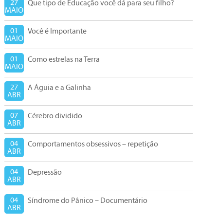
27
Que tipo de Educação você dá para seu filho?
MAIO
01
Você é Importante
MAIO
01
Como estrelas na Terra
MAIO
27
A Águia e a Galinha
ABR
07
Cérebro dividido
ABR
04
Comportamentos obsessivos – repetição
ABR
04
Depressão
ABR
04
Síndrome do Pânico – Documentário
ABR