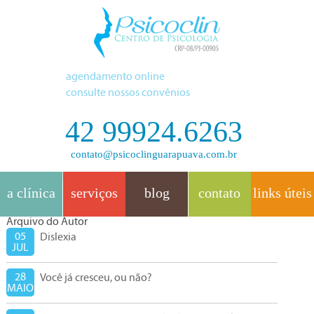
agendamento online
consulte nossos convênios
42 99924.6263
contato@psicoclinguarapuava.com.br
a clínica
serviços
blog
contato
links úteis
Arquivo do Autor
05
Dislexia
JUL
28
Você já cresceu, ou não?
MAIO